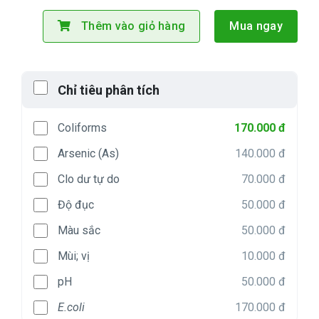
Thêm vào giỏ hàng
Mua ngay
Chỉ tiêu phân tích
Coliforms
170.000 đ
Arsenic (As)
140.000 đ
Clo dư tự do
70.000 đ
Độ đục
50.000 đ
Màu sắc
50.000 đ
Mùi; vị
10.000 đ
pH
50.000 đ
E.coli
170.000 đ