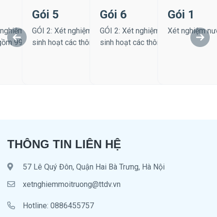
Gói 5
Gói 6
Gói 1
99 chỉ tiêu
99 chỉ tiêu
91 chỉ tiêu
cho mục đích
t nghiệm nước sạch cho mục đích
GÓI 2: Xét nghiệm nước sạch cho mục đích
GÓI 2: Xét nghiệm nước sạch cho 
Xét nghiệm nư
gồm 99 thông số - 2024
sinh hoạt các thông số nhóm B
sinh hoạt các thông số nhóm B - 2
20.199.000 ₫
20.199.000 ₫
19.264.000 ₫
19.
THÔNG TIN LIÊN HỆ
57 Lê Quý Đôn, Quận Hai Bà Trưng, Hà Nội
xetnghiemmoitruong@ttdv.vn
Hotline: 0886455757